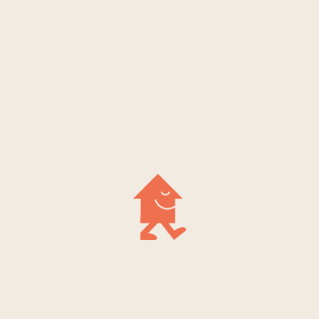
après
→
travaux ?