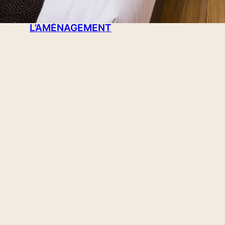
COIN-BAR DANS LE SALON : LES
IDÉES POUR RÉUSSIR
L’AMÉNAGEMENT